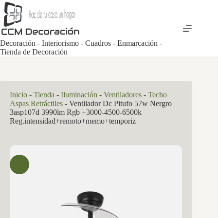
Saltar
al
contenido
Decoración - Interiorismo - Cuadros - Enmarcación -
Tienda de Decoración
Inicio
-
Tienda
-
Iluminación
-
Ventiladores
-
Techo
Aspas Retráctiles
-
Ventilador Dc Pitufo 57w Nergro
3asp107d 3990lm Rgb +3000-4500-6500k
Reg.intensidad+remoto+memo+temporiz