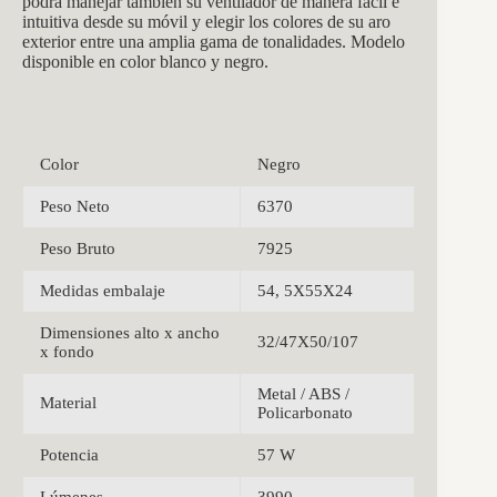
podrá manejar también su ventilador de manera fácil e
intuitiva desde su móvil y elegir los colores de su aro
exterior entre una amplia gama de tonalidades. Modelo
disponible en color blanco y negro.
Color
Negro
Peso Neto
6370
Peso Bruto
7925
Medidas embalaje
54, 5X55X24
Dimensiones alto x ancho
32/47X50/107
x fondo
Metal / ABS /
Material
Policarbonato
Potencia
57 W
Lúmenes
3990