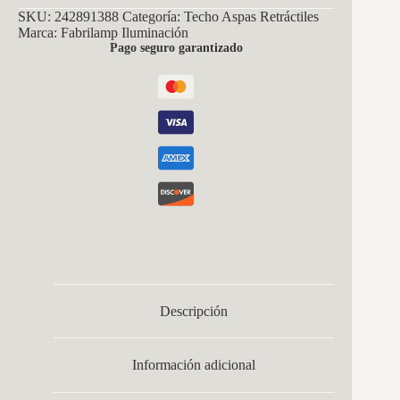
57w
SKU:
242891388
Categoría:
Techo Aspas Retráctiles
Nergro
Marca:
Fabrilamp Iluminación
3asp107d
Pago seguro garantizado
3990lm
Rgb
+3000-
4500-
6500k
Reg.intensidad+remoto+memo+temporiz
cantidad
Descripción
Información adicional