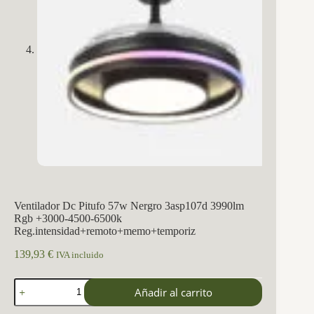
Ventilador Dc Pitufo 57w Nergro 3asp107d 3990lm
Rgb +3000-4500-6500k
Reg.intensidad+remoto+memo+temporiz
139,93
€
IVA incluido
Ventilador
Añadir al carrito
Dc
Pitufo