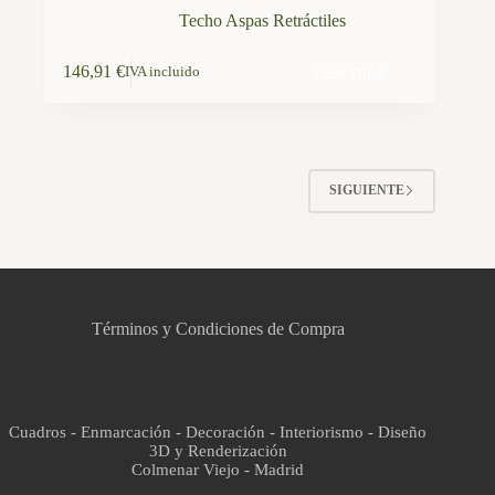
Techo Aspas Retráctiles
Leer más
146,91
€
IVA incluido
SIGUIENTE
CCM Decoración
Asistente virtual · En línea
Términos y Condiciones de Compra
Cuadros - Enmarcación - Decoración - Interiorismo - Diseño
3D y Renderización
Colmenar Viejo - Madrid