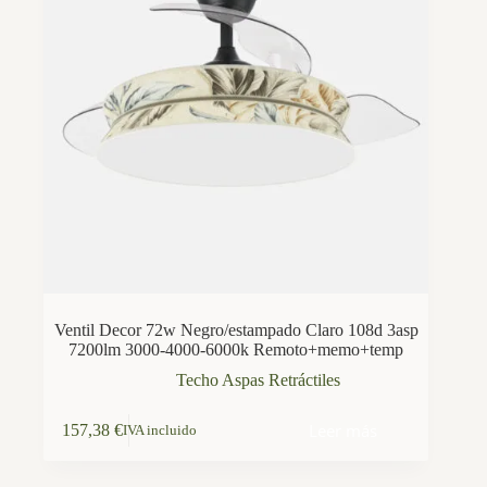
Ventil Decor 72w Negro/estampado Claro 108d 3asp
7200lm 3000-4000-6000k Remoto+memo+temp
Techo Aspas Retráctiles
Leer más
157,38
€
IVA incluido