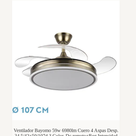
Ventilador Bayomo 59w 6980lm Cuero 4 Aspas Desp.
34,5/42×50/107d.3 Color, Dc.remoto+Reg.Intensidad