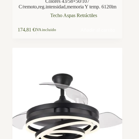
Colores 43/58×50/107
C/remoto,reg.intensidad,memoria Y temp. 6120lm
Techo Aspas Retráctiles
Añadir al carrito
174,81
€
IVA incluido