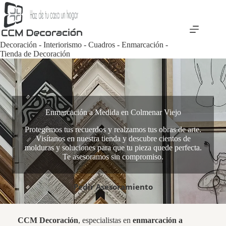
Saltar
al
contenido
Decoración - Interiorismo - Cuadros - Enmarcación -
Tienda de Decoración
Enmarcación a Medida en Colmenar Viejo
Protegemos tus recuerdos y realzamos tus obras de arte.
Visítanos en nuestra tienda y descubre cientos de
molduras y soluciones para que tu pieza quede perfecta.
Te asesoramos sin compromiso.
Pedir Asesoramiento
CCM Decoración
, especialistas en
enmarcación a