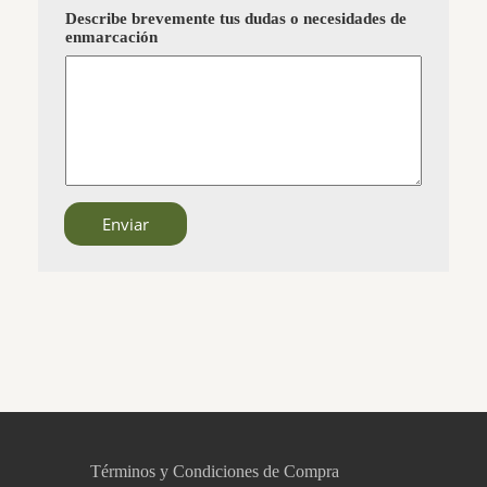
Describe brevemente tus dudas o necesidades de
enmarcación
Enviar
CCM Decoración
Asistente virtual · En línea
Términos y Condiciones de Compra