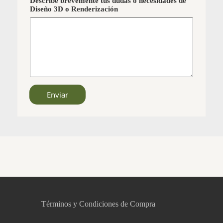
Describe brevemente tus dudas o necesidades de
Diseño 3D o Renderización
Enviar
CCM Decoración
Asistente virtual · En línea
Términos y Condiciones de Compra