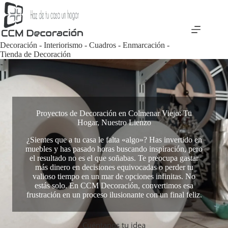
Saltar
al
contenido
Decoración - Interiorismo - Cuadros - Enmarcación -
Tienda de Decoración
Proyectos de Decoración en Colmenar Viejo: Tu
Hogar, Nuestro Lienzo
¿Sientes que a tu casa le falta «algo»? Has invertido en
muebles y has pasado horas buscando inspiración, pero
el resultado no es el que soñabas. Te preocupa gastar
más dinero en decisiones equivocadas o perder tu
valioso tiempo en un mar de opciones infinitas. No
estás solo. En CCM Decoración, convertimos esa
frustración en un proceso ilusionante con un final feliz.
Cuéntanos tu idea