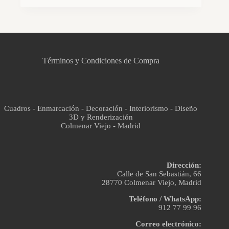
CCM Decoración
Asistente virtual · En línea
Términos y Condiciones de Compra
Cuadros - Enmarcación - Decoración - Interiorismo - Diseño
3D y Renderización
Colmenar Viejo - Madrid
Dirección:
Calle de San Sebastián, 66
28770 Colmenar Viejo, Madrid
Teléfono / WhatsApp:
912 77 99 96
Correo electrónico: