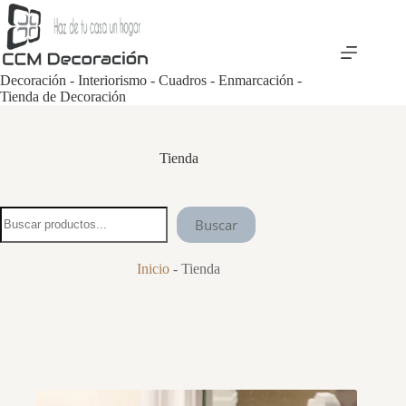
Saltar
al
contenido
Decoración - Interiorismo - Cuadros - Enmarcación -
Tienda de Decoración
Tienda
Buscar
Buscar
Inicio
-
Tienda