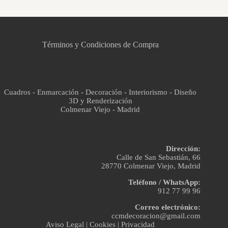
CCM Decoración
Asistente virtual · En línea
Términos y Condiciones de Compra
Cuadros - Enmarcación - Decoración - Interiorismo - Diseño
3D y Renderización
Colmenar Viejo - Madrid
Dirección:
Calle de San Sebastián, 66
28770 Colmenar Viejo, Madrid
Teléfono / WhatsApp:
912 77 99 96
Correo electrónico:
ccmdecoracion@gmail.com
Aviso Legal
|
Cookies
|
Privacidad