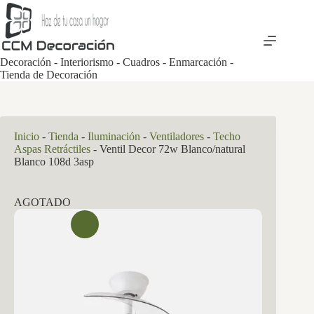
Saltar
al
contenido
Decoración - Interiorismo - Cuadros - Enmarcación -
Tienda de Decoración
Inicio
-
Tienda
-
Iluminación
-
Ventiladores
-
Techo
Aspas Retráctiles
-
Ventil Decor 72w Blanco/natural
Blanco 108d 3asp
AGOTADO