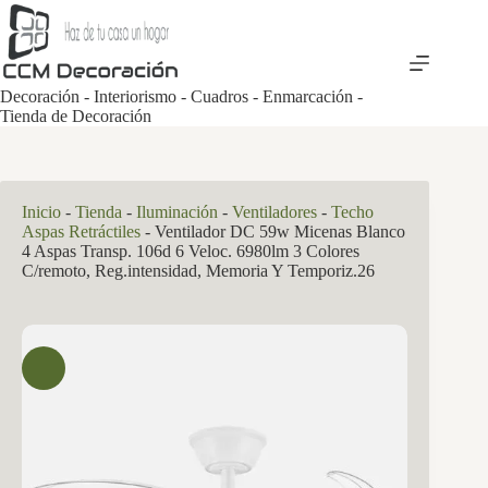
Saltar
al
contenido
Decoración - Interiorismo - Cuadros - Enmarcación -
Tienda de Decoración
Inicio
-
Tienda
-
Iluminación
-
Ventiladores
-
Techo
Aspas Retráctiles
-
Ventilador DC 59w Micenas Blanco
4 Aspas Transp. 106d 6 Veloc. 6980lm 3 Colores
C/remoto, Reg.intensidad, Memoria Y Temporiz.26