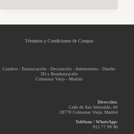
CCM Decoración
Asistente virtual · En línea
Términos y Condiciones de Compra
Cuadros - Enmarcación - Decoración - Interiorismo - Diseño
3D y Renderización
Colmenar Viejo - Madrid
Dirección:
Calle de San Sebastián, 66
28770 Colmenar Viejo, Madrid
Teléfono / WhatsApp:
912 77 99 96