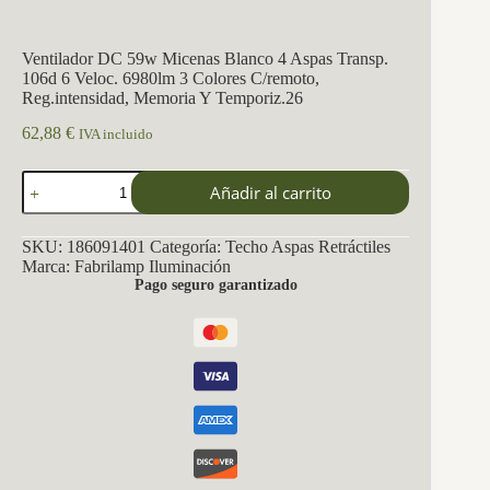
Ventilador DC 59w Micenas Blanco 4 Aspas Transp.
106d 6 Veloc. 6980lm 3 Colores C/remoto,
Reg.intensidad, Memoria Y Temporiz.26
62,88
€
IVA incluido
Ventilador
Añadir al carrito
DC
59w
Micenas
SKU:
186091401
Categoría:
Techo Aspas Retráctiles
Blanco
Marca:
Fabrilamp Iluminación
4
Pago seguro garantizado
Aspas
Transp.
106d
6
Veloc.
6980lm
3
Colores
C/remoto,
Reg.intensidad,
Memoria