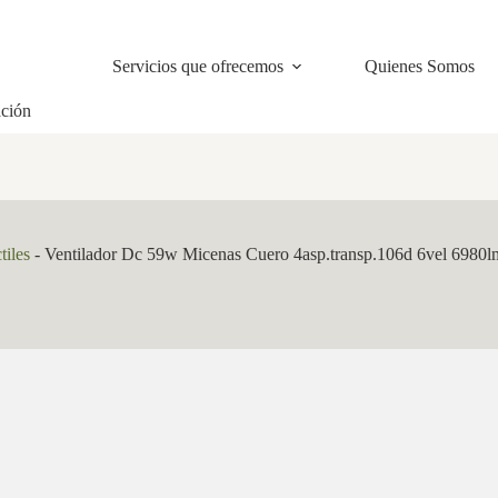
Servicios que ofrecemos
Quienes Somos
ación
tiles
-
Ventilador Dc 59w Micenas Cuero 4asp.transp.106d 6vel 6980l