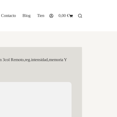
Contacto
Blog
Tienda
0,00
€
Carro
de
compra
m 3col Remoto,reg.intensidad,memoria Y