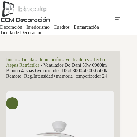
Saltar
al
contenido
Decoración - Interiorismo - Cuadros - Enmarcación -
Tienda de Decoración
Inicio
-
Tienda
-
Iluminación
-
Ventiladores
-
Techo
Aspas Retráctiles
-
Ventilador Dc Dani 59w 6980lm
Blanco 4aspas 6velocidades 106d 3000-4200-6500k
Remoto+Reg.Intensidad+memoria+temporizador 24