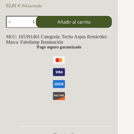
62,81
€
IVA incluido
Ventilador
Añadir al carrito
Dc
Dani
59w
SKU:
165391401
Categoría:
Techo Aspas Retráctiles
6980lm
Marca:
Fabrilamp Iluminación
Blanco
Pago seguro garantizado
4aspas
6velocidades
106d
3000-
4200-
6500k
Remoto+Reg.Intensidad+memoria+temporizador
24
cantidad