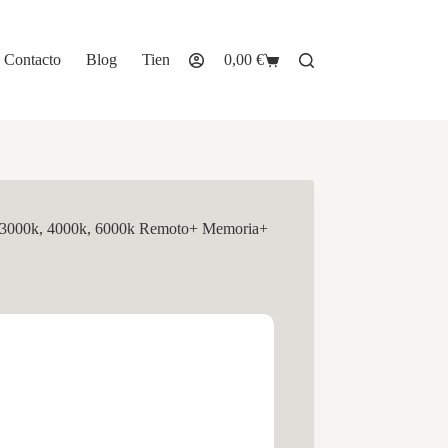
Contacto
Blog
Tienda
0,00
€
Carro
de
compra
m 3000k, 4000k, 6000k Remoto+ Memoria+