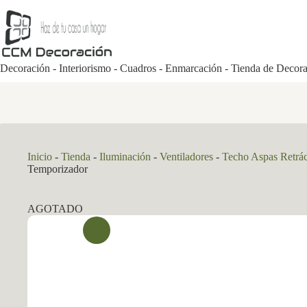
Saltar
al
contenido
Decoración - Interiorismo - Cuadros - Enmarcación - Tienda de Decor
Inicio
-
Tienda
-
Iluminación
-
Ventiladores
-
Techo Aspas Retrác
Temporizador
AGOTADO