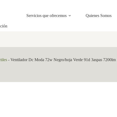
Servicios que ofrecemos
Quienes Somos
ación
tiles
-
Ventilador Dc Moda 72w Negro/hoja Verde 91d 3aspas 7200l