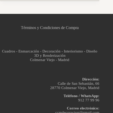
CCM Decoración
Asistente virtual · En línea
Términos y Condiciones de Compra
Cuadros - Enmarcación - Decoración - Interiorismo - Diseño
3D y Renderización
Colmenar Viejo - Madrid
Dirección:
Calle de San Sebastián, 66
28770 Colmenar Viejo, Madrid
Teléfono / WhatsApp:
912 77 99 96
Correo electrónico:
ccmdecoracion@gmail.com