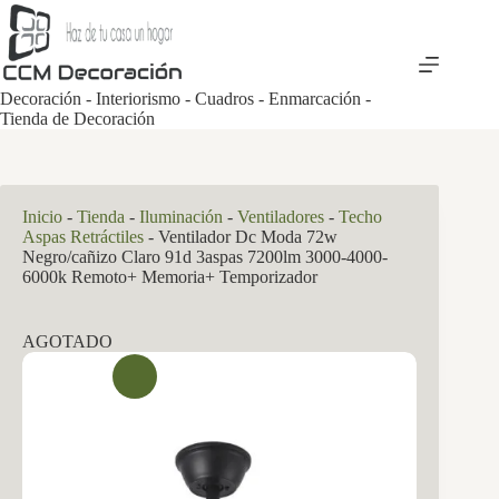
Saltar
al
contenido
Decoración - Interiorismo - Cuadros - Enmarcación -
Tienda de Decoración
Inicio
-
Tienda
-
Iluminación
-
Ventiladores
-
Techo
Aspas Retráctiles
-
Ventilador Dc Moda 72w
Negro/cañizo Claro 91d 3aspas 7200lm 3000-4000-
6000k Remoto+ Memoria+ Temporizador
AGOTADO