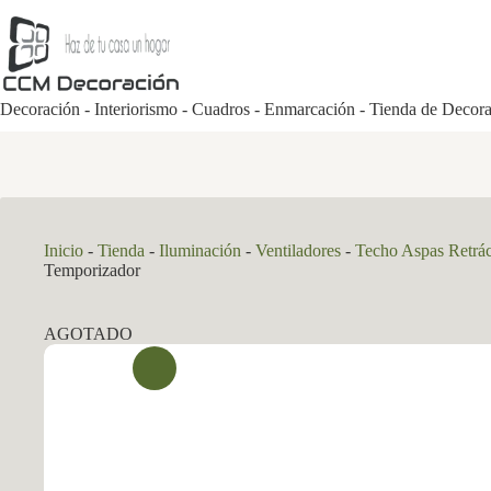
Saltar
al
contenido
Decoración - Interiorismo - Cuadros - Enmarcación - Tienda de Decor
Inicio
-
Tienda
-
Iluminación
-
Ventiladores
-
Techo Aspas Retrác
Temporizador
AGOTADO