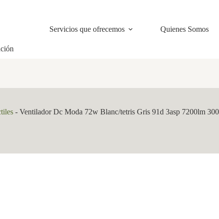
Servicios que ofrecemos
Quienes Somos
ación
tiles
-
Ventilador Dc Moda 72w Blanc/tetris Gris 91d 3asp 7200lm 