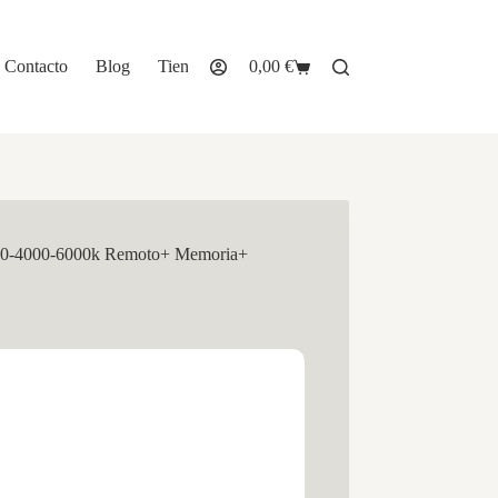
Contacto
Blog
Tienda
0,00
€
Carro
de
compra
3000-4000-6000k Remoto+ Memoria+