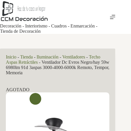
Saltar
al
contenido
Decoración - Interiorismo - Cuadros - Enmarcación -
Tienda de Decoración
Inicio
-
Tienda
-
Iluminación
-
Ventiladores
-
Techo
Aspas Retráctiles
-
Ventilador Dc Evros Negro/hay 59w
6980lm 91d 3aspas 3000-4000-6000k Remoto, Tempor,
Memoria
AGOTADO