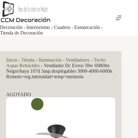
Saltar
al
contenido
Decoración - Interiorismo - Cuadros - Enmarcación -
Tienda de Decoración
Inicio
-
Tienda
-
Iluminación
-
Ventiladores
-
Techo
Aspas Retráctiles
-
Ventilador Dc Evros 59w 6980lm
Negro/haya 107d 3asp.desplegables 3000-4000-6000k
Remoto+reg.intensidad+temp+memoria
AGOTADO