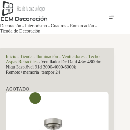
Saltar
al
contenido
Decoración - Interiorismo - Cuadros - Enmarcación -
Tienda de Decoración
Inicio
-
Tienda
-
Iluminación
-
Ventiladores
-
Techo
Aspas Retráctiles
-
Ventilador Dc Dani 48w 4800lm
Niqu 3asp.6vel 91d 3000-4000-6000k
Remoto+memoria+tempor 24
AGOTADO