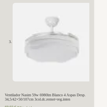
Ventilador Nasim 59w 6980lm Blanco 4 Aspas Desp.
34,5/42×50/107cm 3col.dc.remot+reg.inten