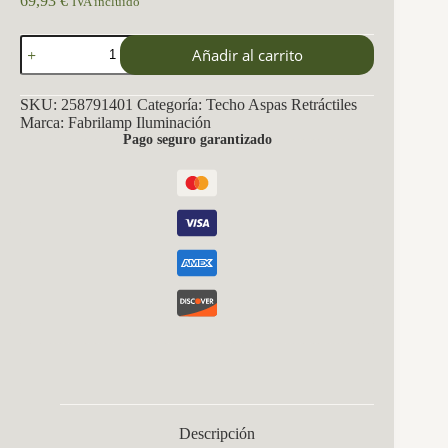
69,93
€
IVA incluido
Ventilador
Añadir al carrito
Nasim
59w
6980lm
SKU:
258791401
Categoría:
Techo Aspas Retráctiles
Blanco
Marca:
Fabrilamp Iluminación
4
Pago seguro garantizado
Aspas
Desp.
34,5/42x50/107cm
3col.dc.remot+reg.inten
cantidad
Descripción