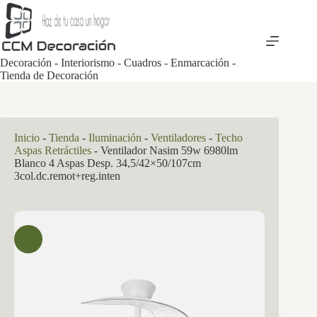
Saltar
al
contenido
Decoración - Interiorismo - Cuadros - Enmarcación -
Tienda de Decoración
Inicio
-
Tienda
-
Iluminación
-
Ventiladores
-
Techo
Aspas Retráctiles
-
Ventilador Nasim 59w 6980lm
Blanco 4 Aspas Desp. 34,5/42×50/107cm
3col.dc.remot+reg.inten