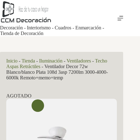
Saltar
al
contenido
Decoración - Interiorismo - Cuadros - Enmarcación -
Tienda de Decoración
Inicio
-
Tienda
-
Iluminación
-
Ventiladores
-
Techo
Aspas Retráctiles
-
Ventilador Decor 72w
Blanco/blanco Plata 108d 3asp 7200lm 3000-4000-
6000k Remoto+memo+temp
AGOTADO