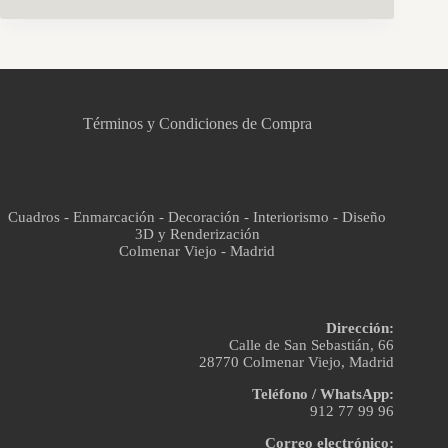
CCM Decoración
Asistente virtual · En línea
Términos y Condiciones de Compra
Cuadros - Enmarcación - Decoración - Interiorismo - Diseño
3D y Renderización
Colmenar Viejo - Madrid
Dirección:
Calle de San Sebastián, 66
28770 Colmenar Viejo, Madrid
Teléfono / WhatsApp:
912 77 99 96
Correo electrónico: