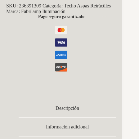
59w
SKU:
236391309
Categoría:
Techo Aspas Retráctiles
Negro
Marca:
Fabrilamp Iluminación
4aspas
Pago seguro garantizado
Desp.
107d
6980lm
Reg.intensidad
Remoto+temporizador+memoria
3000-
4000-
6000k
cantidad
Descripción
Información adicional