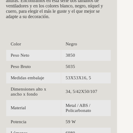
alturas. Encontramos en esta serie dos tamaños de
ventiladores y en los colores blanco, negro, níquel y
cuero, para elegir el más le guste y el que mejor se
adapte a su decoración.
Color
Negro
Peso Neto
3850
Peso Bruto
5035
Medidas embalaje
53X53X16, 5
Dimensiones alto x
34, 5/42X50/107
ancho x fondo
Metal / ABS /
Material
Policarbonato
Potencia
59 W
Lúmenes
6980