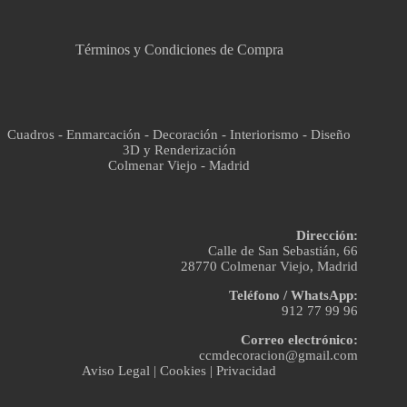
Asistente virtual · En línea
Términos y Condiciones de Compra
Cuadros - Enmarcación - Decoración - Interiorismo - Diseño
3D y Renderización
Colmenar Viejo - Madrid
Dirección:
Calle de San Sebastián, 66
28770 Colmenar Viejo, Madrid
Teléfono / WhatsApp:
912 77 99 96
Correo electrónico:
ccmdecoracion@gmail.com
Aviso Legal
|
Cookies
|
Privacidad