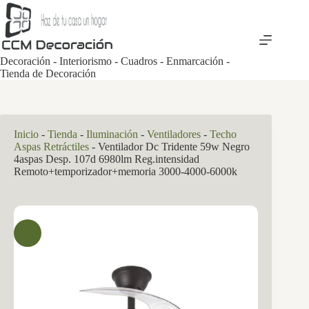
Saltar
al
contenido
Decoración - Interiorismo - Cuadros - Enmarcación -
Tienda de Decoración
Inicio
-
Tienda
-
Iluminación
-
Ventiladores
-
Techo
Aspas Retráctiles
-
Ventilador Dc Tridente 59w Negro
4aspas Desp. 107d 6980lm Reg.intensidad
Remoto+temporizador+memoria 3000-4000-6000k