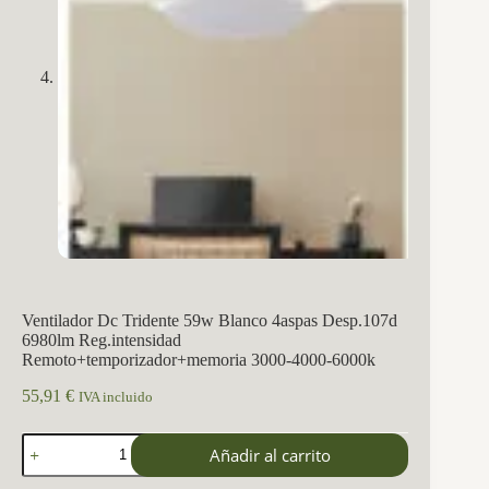
Ventilador Dc Tridente 59w Blanco 4aspas Desp.107d
6980lm Reg.intensidad
Remoto+temporizador+memoria 3000-4000-6000k
55,91
€
IVA incluido
Ventilador
Añadir al carrito
Dc
Tridente