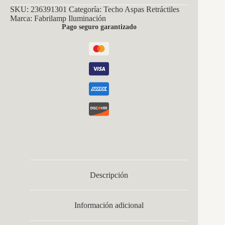
59w
SKU:
236391301
Categoría:
Techo Aspas Retráctiles
Blanco
Marca:
Fabrilamp Iluminación
4aspas
Pago seguro garantizado
Desp.107d
6980lm
Reg.intensidad
Remoto+temporizador+memoria
3000-
4000-
6000k
cantidad
Descripción
Información adicional