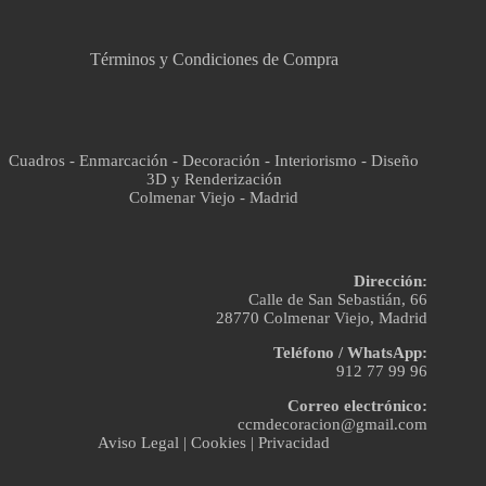
Asistente virtual · En línea
Términos y Condiciones de Compra
Cuadros - Enmarcación - Decoración - Interiorismo - Diseño
3D y Renderización
Colmenar Viejo - Madrid
Dirección:
Calle de San Sebastián, 66
28770 Colmenar Viejo, Madrid
Teléfono / WhatsApp:
912 77 99 96
Correo electrónico:
ccmdecoracion@gmail.com
Aviso Legal
|
Cookies
|
Privacidad