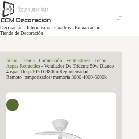
Saltar
al
contenido
Decoración - Interiorismo - Cuadros - Enmarcación -
Tienda de Decoración
Inicio
-
Tienda
-
Iluminación
-
Ventiladores
-
Techo
Aspas Retráctiles
-
Ventilador Dc Tridente 59w Blanco
4aspas Desp.107d 6980lm Reg.intensidad
Remoto+temporizador+memoria 3000-4000-6000k