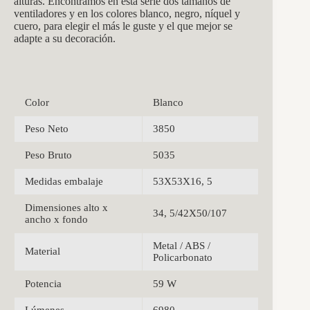
alturas. Encontramos en esta serie dos tamaños de
ventiladores y en los colores blanco, negro, níquel y
cuero, para elegir el más le guste y el que mejor se
adapte a su decoración.
Color
Blanco
Peso Neto
3850
Peso Bruto
5035
Medidas embalaje
53X53X16, 5
Dimensiones alto x
34, 5/42X50/107
ancho x fondo
Metal / ABS /
Material
Policarbonato
Potencia
59 W
Lúmenes
6980