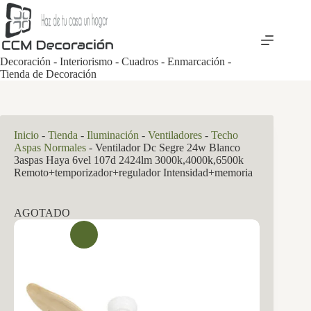
Saltar
al
contenido
Decoración - Interiorismo - Cuadros - Enmarcación -
Tienda de Decoración
Inicio
-
Tienda
-
Iluminación
-
Ventiladores
-
Techo
Aspas Normales
-
Ventilador Dc Segre 24w Blanco
3aspas Haya 6vel 107d 2424lm 3000k,4000k,6500k
Remoto+temporizador+regulador Intensidad+memoria
AGOTADO