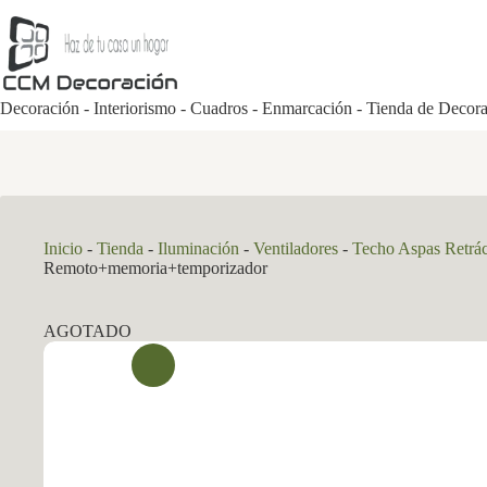
Saltar
al
contenido
Decoración - Interiorismo - Cuadros - Enmarcación - Tienda de Decor
Inicio
-
Tienda
-
Iluminación
-
Ventiladores
-
Techo Aspas Retrác
Remoto+memoria+temporizador
AGOTADO