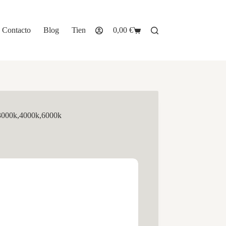
Contacto
Blog
Tienda
0,00
€
Carro
de
compra
 3000k,4000k,6000k