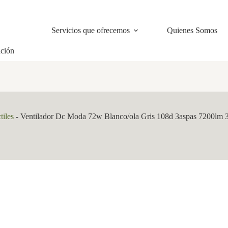
Servicios que ofrecemos
Quienes Somos
ación
tiles
-
Ventilador Dc Moda 72w Blanco/ola Gris 108d 3aspas 7200lm