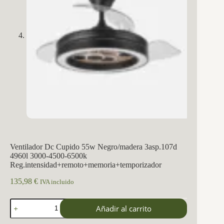
Ventilador Dc Cupido 55w Negro/madera 3asp.107d
4960l 3000-4500-6500k
Reg.intensidad+remoto+memoria+temporizador
135,98
€
IVA incluido
Ventilador
Añadir al carrito
Dc
Cupido