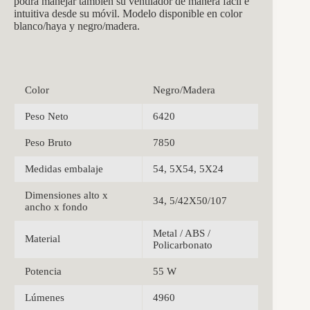
podrá manejar también su ventilador de manera fácil e
intuitiva desde su móvil. Modelo disponible en color
blanco/haya y negro/madera.
Color
Negro/Madera
Peso Neto
6420
Peso Bruto
7850
Medidas embalaje
54, 5X54, 5X24
Dimensiones alto x
34, 5/42X50/107
ancho x fondo
Metal / ABS /
Material
Policarbonato
Potencia
55 W
Lúmenes
4960