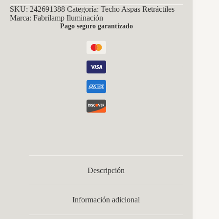
55w
SKU:
242691388
Categoría:
Techo Aspas Retráctiles
Negro/madera
Marca:
Fabrilamp Iluminación
3asp.107d
Pago seguro garantizado
4960l
3000-
4500-
6500k
Reg.intensidad+remoto+memoria+temporizador
cantidad
Descripción
Información adicional