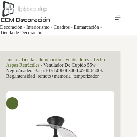
Saltar
al
contenido
Decoración - Interiorismo - Cuadros - Enmarcación -
Tienda de Decoración
Inicio
-
Tienda
-
Iluminación
-
Ventiladores
-
Techo
Aspas Retráctiles
-
Ventilador Dc Cupido 55w
Negro/madera 3asp.107d 4960l 3000-4500-6500k
Reg.intensidad+remoto+memoria+temporizador