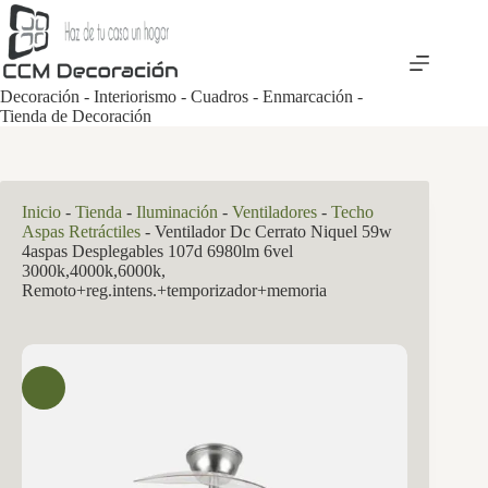
Saltar
al
contenido
Decoración - Interiorismo - Cuadros - Enmarcación -
Tienda de Decoración
Inicio
-
Tienda
-
Iluminación
-
Ventiladores
-
Techo
Aspas Retráctiles
-
Ventilador Dc Cerrato Niquel 59w
4aspas Desplegables 107d 6980lm 6vel
3000k,4000k,6000k,
Remoto+reg.intens.+temporizador+memoria