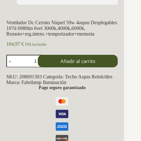
Ventilador Dc Cerrato Niquel 59w 4aspas Desplegables
107d 6980lm 6vel 3000k,4000k,6000k,
Remoto+reg.intens.+temporizador+memoria
104,97
€
IVA incluido
Ventilador
Añadir al carrito
Dc
Cerrato
Niquel
SKU:
208691303
Categoría:
Techo Aspas Retráctiles
59w
Marca:
Fabrilamp Iluminación
4aspas
Pago seguro garantizado
Desplegables
107d
6980lm
6vel
3000k,4000k,6000k,
Remoto+reg.intens.+temporizador+memoria
cantidad