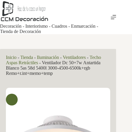
Saltar
al
contenido
Decoración - Interiorismo - Cuadros - Enmarcación -
Tienda de Decoración
Inicio
-
Tienda
-
Iluminación
-
Ventiladores
-
Techo
Aspas Retráctiles
-
Ventilador Dc 50+7w Antartida
Blanco 5as 58d 5400l 3000-4500-6500k+rgb
Remo+r.int+memo+temp