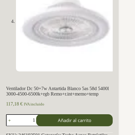
Ventilador Dc 50+7w Antartida Blanco 5as 58d 5400l
3000-4500-6500k+rgb Remo+r.int+memo+temp
117,18
€
IVA incluido
Ventilador
Añadir al carrito
Dc
50+7w
Antartida