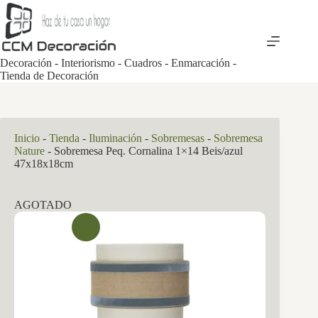
Saltar
al
contenido
Decoración - Interiorismo - Cuadros - Enmarcación -
Tienda de Decoración
Inicio
-
Tienda
-
Iluminación
-
Sobremesas
-
Sobremesa
Nature
-
Sobremesa Peq. Cornalina 1×14 Beis/azul
47x18x18cm
AGOTADO