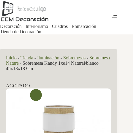
Saltar
al
contenido
Decoración - Interiorismo - Cuadros - Enmarcación -
Tienda de Decoración
Inicio
-
Tienda
-
Iluminación
-
Sobremesas
-
Sobremesa
Nature
-
Sobremesa Kandy 1xe14 Natural/blanco
45x18x18 Cm
AGOTADO