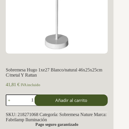
Sobremesa Hugo 1xe27 Blanco/natural 46x25x25cm
C/metal Y Rattan
41,81
€
IVA incluido
Sobremesa
Añadir al carrito
Hugo
1xe27
Blanco/natural
SKU:
218271068
Categoría:
Sobremesa Nature
Marca:
46x25x25cm
Fabrilamp Iluminación
C/metal
Pago seguro garantizado
Y