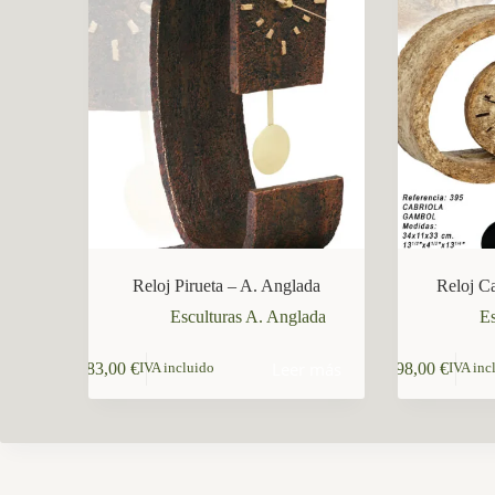
CCM Decoración
Asistente virtual · En línea
Reloj Pirueta – A. Anglada
Reloj C
Esculturas A. Anglada
Es
Leer más
183,00
€
198,00
€
IVA incluido
IVA inc