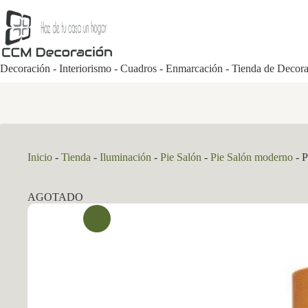
Saltar
al
contenido
Decoración - Interiorismo - Cuadros - Enmarcación - Tienda de Decor
Inicio
-
Tienda
-
Iluminación
-
Pie Salón
-
Pie Salón moderno
-
P
AGOTADO