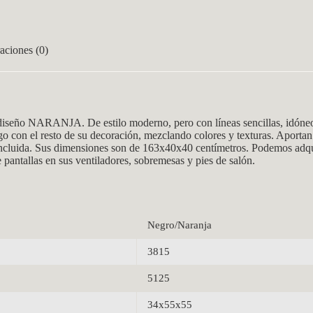
aciones (0)
seño NARANJA. De estilo moderno, pero con líneas sencillas, idóneo
ego con el resto de su decoración, mezclando colores y texturas. Aportan
incluida. Sus dimensiones son de 163x40x40
centímetros. Podemos adqui
 pantallas en sus ventiladores, sobremesas y pies de salón.
Negro/Naranja
3815
5125
34x55x55