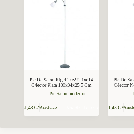
CCM Decoración
Asistente virtual · En línea
Pie De Salon Rigel 1xe27+1xe14
Pie De Sa
C/lector Plata 180x34x25,5 Cm
C/lector 
Pie Salón moderno
Añadir al carrito
31,48
€
31,48
€
IVA incluido
IVA incl