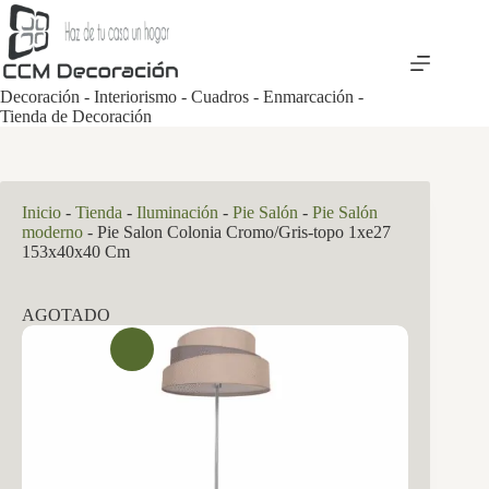
Saltar
al
contenido
Decoración - Interiorismo - Cuadros - Enmarcación -
Tienda de Decoración
Inicio
-
Tienda
-
Iluminación
-
Pie Salón
-
Pie Salón
moderno
-
Pie Salon Colonia Cromo/Gris-topo 1xe27
153x40x40 Cm
AGOTADO