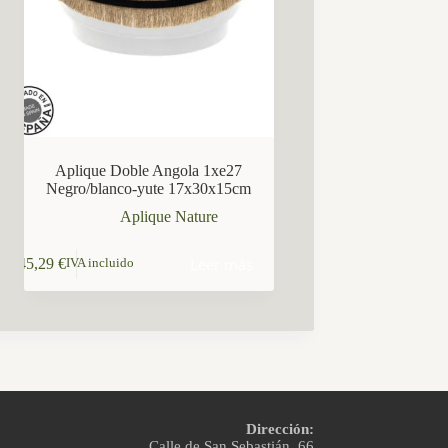
Aplique Doble Angola 1xe27
Negro/blanco-yute 17x30x15cm
Aplique Nature
Leer más
45,29
€
IVA incluido
Dirección:
Calle de San Sebastián, 66