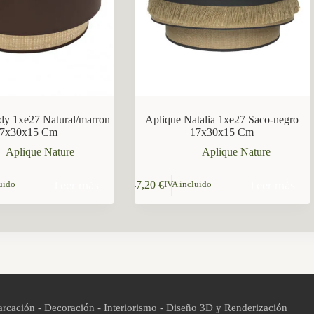
dy 1xe27 Natural/marron
Aplique Natalia 1xe27 Saco-negro
7x30x15 Cm
17x30x15 Cm
Aplique Nature
Aplique Nature
Leer más
Leer más
47,20
€
uido
IVA incluido
rcación - Decoración - Interiorismo - Diseño 3D y Renderización