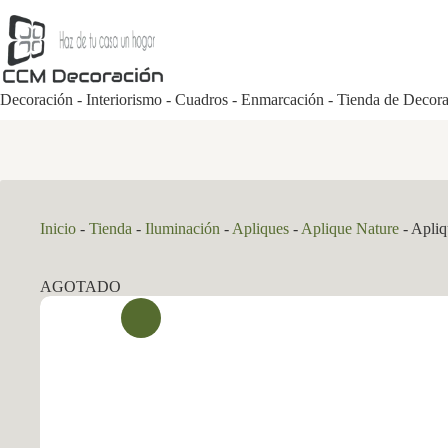
Saltar
al
contenido
Decoración - Interiorismo - Cuadros - Enmarcación - Tienda de Decor
Inicio
-
Tienda
-
Iluminación
-
Apliques
-
Aplique Nature
-
Apliq
AGOTADO