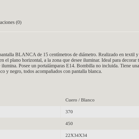
aciones (0)
ntalla BLANCA de 15 centímetros de diámetro. Realizado en textil y m
 en el plano horizontal, a la zona que desee iluminar. Ideal para decorar 
e ilumina. Posee un
portalámparas E14. Bombilla no incluida. Tiene un
lanco y negro, todos acompañados con pantalla blanca.
Cuero / Blanco
370
450
22X34X34