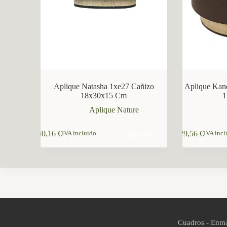
CCM Decoración
Asistente virtual · En línea
Aplique Natasha 1xe27 Cañizo
Aplique Kan
18x30x15 Cm
1
Aplique Nature
Leer más
40,16
€
29,56
€
IVA incluido
IVA incl
Cuadros - Enma