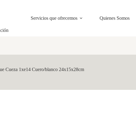
Servicios que ofrecemos
Quienes Somos
ación
ue Cueza 1xe14 Cuero/blanco 24x15x28cm