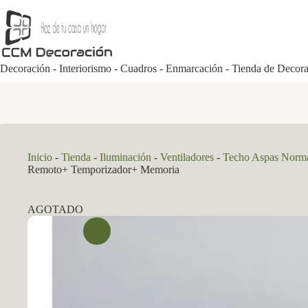
Saltar
al
contenido
Decoración - Interiorismo - Cuadros - Enmarcación - Tienda de Decor
Inicio
-
Tienda
-
Iluminación
-
Ventiladores
-
Techo Aspas Norm
Remoto+ Temporizador+ Memoria
AGOTADO