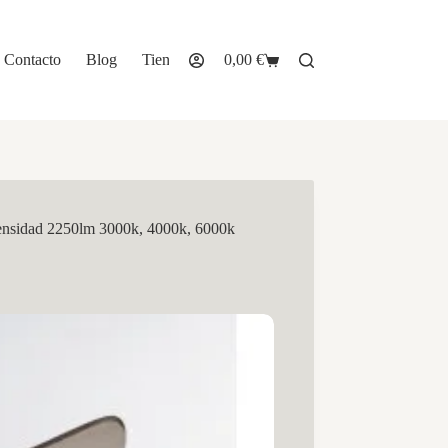
Contacto
Blog
Tienda
0,00
€
Carro
de
compra
tensidad 2250lm 3000k, 4000k, 6000k