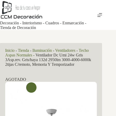
Saltar
al
contenido
Decoración - Interiorismo - Cuadros - Enmarcación -
Tienda de Decoración
Inicio
-
Tienda
-
Iluminación
-
Ventiladores
-
Techo
Aspas Normales
-
Ventilador Dc Umi 24w Gris
3Asp.rev. Gris/haya 132d 2950lm 3000-4000-6000k
2tijas C/remoto, Memoria Y Temporizador
AGOTADO