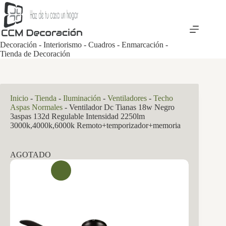
Saltar
al
contenido
Decoración - Interiorismo - Cuadros - Enmarcación -
Tienda de Decoración
Inicio
-
Tienda
-
Iluminación
-
Ventiladores
-
Techo
Aspas Normales
-
Ventilador Dc Tianas 18w Negro
3aspas 132d Regulable Intensidad 2250lm
3000k,4000k,6000k Remoto+temporizador+memoria
AGOTADO