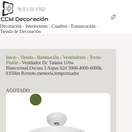
Saltar
al
contenido
Decoración - Interiorismo - Cuadros - Enmarcación -
Tienda de Decoración
Inicio
-
Tienda
-
Iluminación
-
Ventiladores
-
Techo
Plafón
-
Ventilador Dc Tatiana 110w
Blanco/mad.Oscura 3 Aspas 62d 3000-4000-6000k
9350lm Remoto,memoria,temporizador
AGOTADO