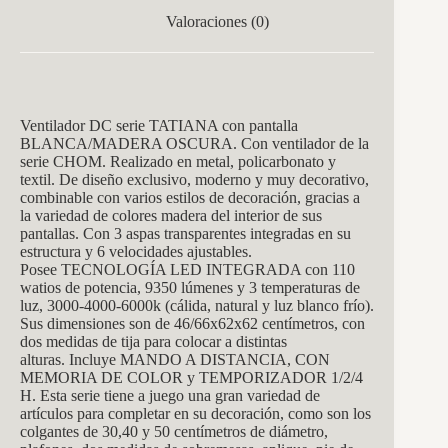
Valoraciones (0)
Ventilado
r DC serie TATIANA con pantalla
BLANCA/M
ADERA OSCURA.
Con ventilador de la
serie CHOM.
Realizado en metal, policarbonato y
textil. De diseño exclusivo, moderno y muy decorativo,
combinable con varios estilos de decoración, gracias a
la variedad de colores madera del interior de sus
pantallas. Con 3 aspas transparentes integradas en su
estructura y 6 velocidades ajustables.
Posee TECNOLOGÍA LED INTEGRADA con 110
watios de potencia, 9350 lúmenes y 3 temperaturas de
luz, 3000-4000-6000k (cálida, natural y luz blanco frío).
Sus dimensiones son de 46/66x62x62 centímetros, con
dos medidas de tija para colocar a distintas
alturas.
Incluye MANDO A DISTANCIA, CON
MEMORIA DE COLOR y TEMPORIZADOR 1/2/4
H. Esta serie tiene a juego una gran variedad de
artículos para completar en su decoración, como son los
colgantes de 30,40 y 50 centímetros de diámetro,