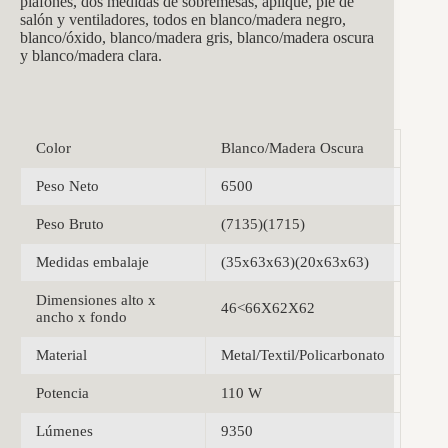
plafones, dos medidas de sobremesas, aplique, pie de
salón y ventiladores, todos en blanco/madera negro,
blanco/óxido, blanco/madera gris, blanco/madera oscura
y blanco/madera clara.
Color
Blanco/Madera Oscura
Peso Neto
6500
Peso Bruto
(7135)(1715)
Medidas embalaje
(35x63x63)(20x63x63)
Dimensiones alto x
46<66X62X62
ancho x fondo
Material
Metal/Textil/Policarbonato
Potencia
110 W
Lúmenes
9350