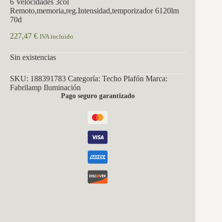
6 Velocidades 3col
Remoto,memoria,reg.Intensidad,temporizador 6120lm
70d
227,47
€
IVA incluido
Sin existencias
SKU:
188391783
Categoría:
Techo Plafón
Marca:
Fabrilamp Iluminación
Pago seguro garantizado