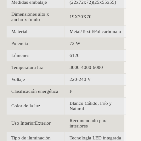
Medidas embalaje
(22x72x72)(25x55x55)
Dimensiones alto x
19X70X70
ancho x fondo
Material
Metal/Textil/Policarbonato
Potencia
72 W
Lúmenes
6120
Temperatura luz
3000-4000-6000
Voltaje
220-240 V
Clasificación energética
F
Blanco Cálido, Frío y
Color de la luz
Natural
Recomendado para
Uso InteriorExterior
interiores
Tipo de iluminación
Tecnología LED integrada