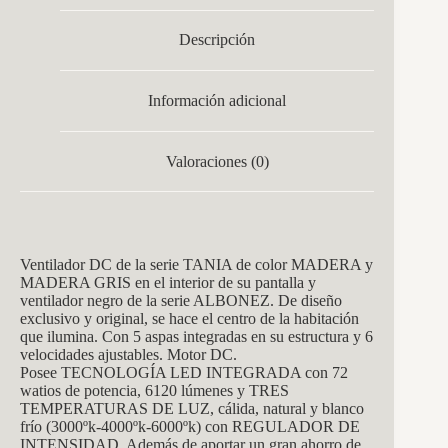
Descripción
Información adicional
Valoraciones (0)
Ventilador DC de la serie TANIA de color MADE
RA y
MADERA GRIS en el interior de su pantalla y
ventilador negro
de la serie ALBONEZ.
De diseño
exclusivo y original, se hace el centro de la habitación
que ilumina. Con 5 aspas integradas en su estructura y 6
velocidades ajustables. Motor DC.
Posee TECNOLOGÍA LED INTEGRADA con 72
watios de potencia, 6120 lúmenes y TRES
TEMPERATURAS DE LUZ, cálida, natural y blanco
frío (3000ºk-4000ºk-6000ºk) con REGULADOR DE
INTENSIDAD. Además de aportar un gran ahorro de