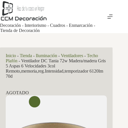
Saltar
al
contenido
Decoración - Interiorismo - Cuadros - Enmarcación -
Tienda de Decoración
Inicio
-
Tienda
-
Iluminación
-
Ventiladores
-
Techo
Plafón
-
Ventilador DC Tania 72w Madera/madera Gris
5 Aspas 6 Velocidades 3col
Remoto,memoria,reg.Intensidad,temporizador 6120lm
70d
AGOTADO