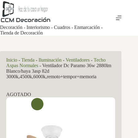
Saltar
al
contenido
Decoración - Interiorismo - Cuadros - Enmarcación -
Tienda de Decoración
Inicio
-
Tienda
-
Iluminación
-
Ventiladores
-
Techo
Aspas Normales
-
Ventilador Dc Paramo 36w 2880lm
Blanco/haya 3asp 82d
3000k,4500k,6000k,remoto+tempor+memoria
AGOTADO