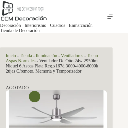
Saltar
al
contenido
Decoración - Interiorismo - Cuadros - Enmarcación -
Tienda de Decoración
Inicio
-
Tienda
-
Iluminación
-
Ventiladores
-
Techo
Aspas Normales
-
Ventilador Dc Otto 24w 2950lm
Niquel 6 Aspas Plata Reg.x167d 3000-4000-6000k
2tijas C/remoto, Memoria y Temporizador
AGOTADO