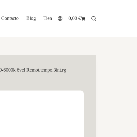
Contacto
Blog
Tienda
0,00
€
Carro
de
compra
-6000k 6vel Remot,tempo,3int.rg