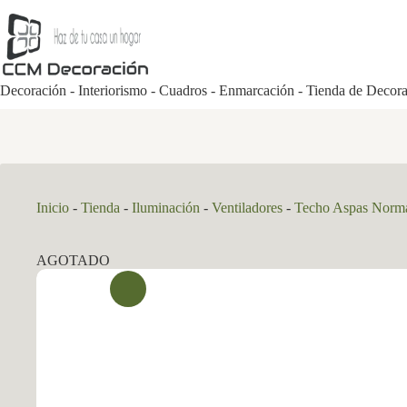
Saltar
al
contenido
Decoración - Interiorismo - Cuadros - Enmarcación - Tienda de Decor
Inicio
-
Tienda
-
Iluminación
-
Ventiladores
-
Techo Aspas Norm
AGOTADO