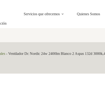
Servicios que ofrecemos
Quienes Somos
ación
ales
-
Ventilador Dc Nordic 24w 2400lm Blanco 2 Aspas 132d 3000k,