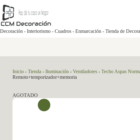
Saltar
al
contenido
Decoración - Interiorismo - Cuadros - Enmarcación - Tienda de Decor
Inicio
-
Tienda
-
Iluminación
-
Ventiladores
-
Techo Aspas Norm
Remoto+temporizador+memoria
AGOTADO