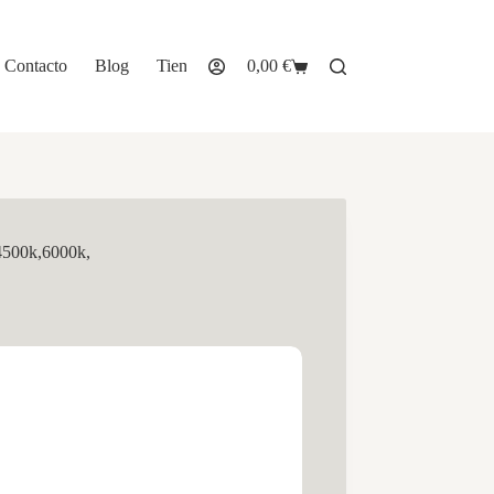
Contacto
Blog
Tienda
0,00
€
Carro
de
compra
4500k,6000k,