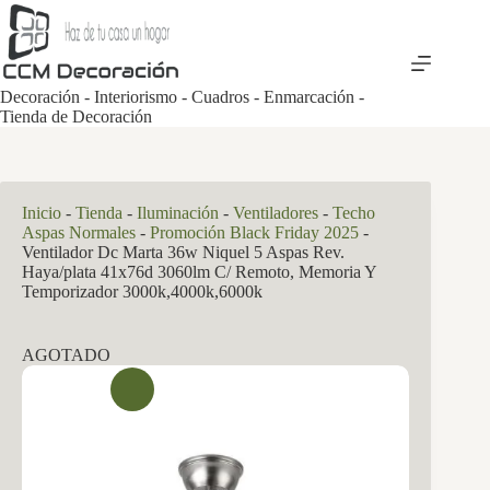
Saltar
al
contenido
Decoración - Interiorismo - Cuadros - Enmarcación -
Tienda de Decoración
Inicio
-
Tienda
-
Iluminación
-
Ventiladores
-
Techo
Aspas Normales
-
Promoción Black Friday 2025
-
Ventilador Dc Marta 36w Niquel 5 Aspas Rev.
Haya/plata 41x76d 3060lm C/ Remoto, Memoria Y
Temporizador 3000k,4000k,6000k
AGOTADO