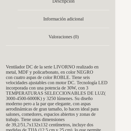
Descripción
Información adicional
Valoraciones (0)
Ventilador DC de la serie LIVORNO realizado en
metal, MDF y policarbonato, en color NEGRO
con cuatro aspas de color ROBLE. Tiene seis
velocidades ajustables con motor DC. Tecnología LED
incorporada con una potencia de 30W, con 3
TEMPERATURAS SELECCIONABLES DE LUZ(
3000-4500-6000K) y 3250 lúmenes. Su diseño
moderno pero a la par que elegante, con aspas
aerodinámicas de gran tamaño, lo hacen ideal para
salones, comedores, espacios abiertos y zonas de
trabajo. Tiene unas dimensiones
de
39,2/51,7x132x132
centímetros, incluye dos
medidas de TIJA (12,5 cm y 25 cm), lo que permite