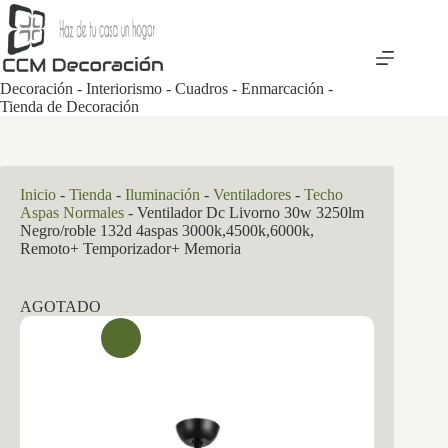
Saltar
al
contenido
Decoración - Interiorismo - Cuadros - Enmarcación -
Tienda de Decoración
Inicio
-
Tienda
-
Iluminación
-
Ventiladores
-
Techo
Aspas Normales
-
Ventilador Dc Livorno 30w 3250lm
Negro/roble 132d 4aspas 3000k,4500k,6000k,
Remoto+ Temporizador+ Memoria
AGOTADO