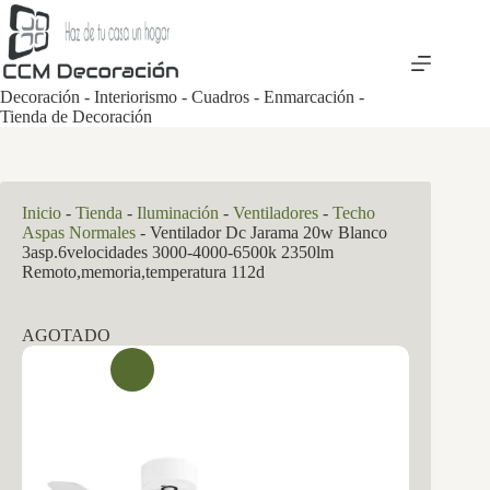
Saltar
al
contenido
Decoración - Interiorismo - Cuadros - Enmarcación -
Tienda de Decoración
Inicio
-
Tienda
-
Iluminación
-
Ventiladores
-
Techo
Aspas Normales
-
Ventilador Dc Jarama 20w Blanco
3asp.6velocidades 3000-4000-6500k 2350lm
Remoto,memoria,temperatura 112d
AGOTADO