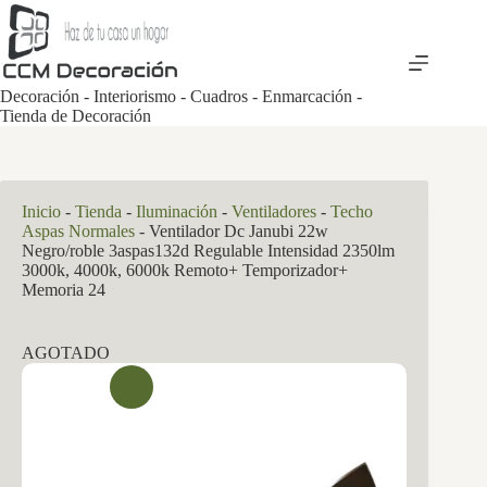
Saltar
al
contenido
Decoración - Interiorismo - Cuadros - Enmarcación -
Tienda de Decoración
Inicio
-
Tienda
-
Iluminación
-
Ventiladores
-
Techo
Aspas Normales
-
Ventilador Dc Janubi 22w
Negro/roble 3aspas132d Regulable Intensidad 2350lm
3000k, 4000k, 6000k Remoto+ Temporizador+
Memoria 24
AGOTADO