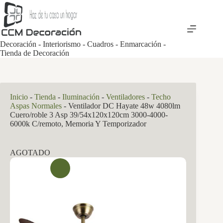
Saltar
al
contenido
Decoración - Interiorismo - Cuadros - Enmarcación -
Tienda de Decoración
Inicio
-
Tienda
-
Iluminación
-
Ventiladores
-
Techo
Aspas Normales
-
Ventilador DC Hayate 48w 4080lm
Cuero/roble 3 Asp 39/54x120x120cm 3000-4000-
6000k C/remoto, Memoria Y Temporizador
AGOTADO