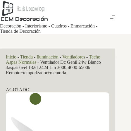
Saltar
al
contenido
Decoración - Interiorismo - Cuadros - Enmarcación -
Tienda de Decoración
Inicio
-
Tienda
-
Iluminación
-
Ventiladores
-
Techo
Aspas Normales
-
Ventilador Dc Genil 24w Blanco
3aspas 6vel 132d 2424 Lm 3000-4000-6500k
Remoto+temporizador+memoria
AGOTADO