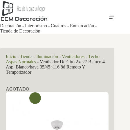
Saltar
al
contenido
Decoración - Interiorismo - Cuadros - Enmarcación -
Tienda de Decoración
Inicio
-
Tienda
-
Iluminación
-
Ventiladores
-
Techo
Aspas Normales
-
Ventilador Dc Ciro 2xe27 Blanco 4
Asp. Blanco/haya 35/45×116,8d Remoto Y
Temporizador
AGOTADO