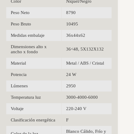
Color
Niquel/Negro
Peso Neto
8790
Peso Bruto
10495
Medidas embalaje
36x44x62
Dimensiones alto x
36<48, 5X132X132
ancho x fondo
Material
Metal / ABS / Cristal
Potencia
24 W
Lúmenes
2950
Temperatura luz
3000-4000-6000
Voltaje
220-240 V
Clasificación energética
F
Blanco Cálido, Frío y
Color de la luz