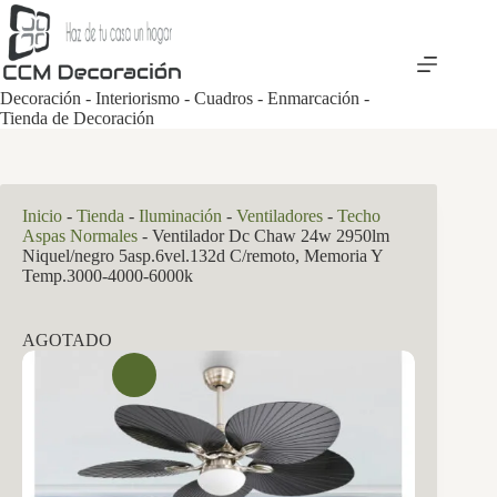
Saltar
al
contenido
Decoración - Interiorismo - Cuadros - Enmarcación -
Tienda de Decoración
Inicio
-
Tienda
-
Iluminación
-
Ventiladores
-
Techo
Aspas Normales
-
Ventilador Dc Chaw 24w 2950lm
Niquel/negro 5asp.6vel.132d C/remoto, Memoria Y
Temp.3000-4000-6000k
AGOTADO