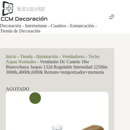
Saltar
al
contenido
Decoración - Interiorismo - Cuadros - Enmarcación -
Tienda de Decoración
Inicio
-
Tienda
-
Iluminación
-
Ventiladores
-
Techo
Aspas Normales
-
Ventilador Dc Castelo 18w
Blanco/haya 3aspas 132d Regulable Intensidad 2250lm
3000k,4000k,6000k Remoto+temporizador+memoria
AGOTADO